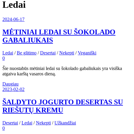
Ledai
2024-06-17
MĖTINIAI LEDAI SU ŠOKOLADO
GABALIUKAIS
Ledai
/
Be glitimo
/
Desertai
/
Nekepti
/
Veganiški
0
Šie nuostabūs mėtiniai ledai su šokolado gabaliukais yra visiška
atgaiva karštą vasaros dieną.
Daugiau
2023-02-02
ŠALDYTO JOGURTO DESERTAS SU
RIEŠUTŲ KREMU
Desertai
/
Ledai
/
Nekepti
/
Užkandžiai
0