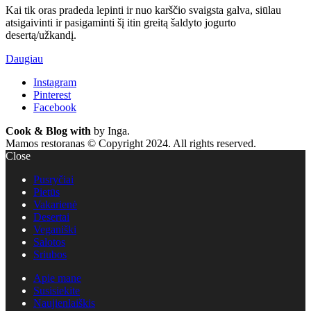
Kai tik oras pradeda lepinti ir nuo karščio svaigsta galva, siūlau
atsigaivinti ir pasigaminti šį itin greitą šaldyto jogurto
desertą/užkandį.
Daugiau
Instagram
Pinterest
Facebook
Cook & Blog with
by Inga.
Mamos restoranas © Copyright 2024. All rights reserved.
Close
Pusryčiai
Pietūs
Vakarienė
Desertai
Veganiški
Salotos
Sriubos
Apie mane
Susisiekite
Naujienlaiškis