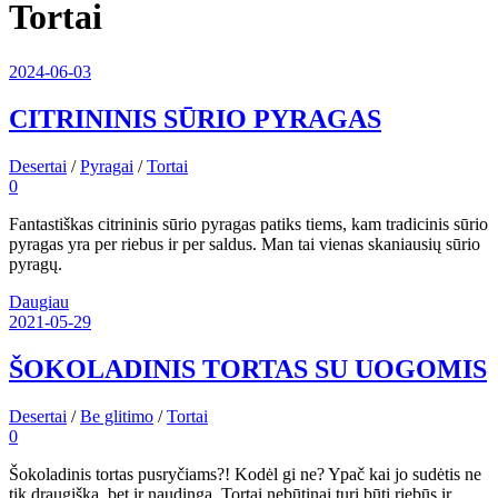
Tortai
2024-06-03
CITRININIS SŪRIO PYRAGAS
Desertai
/
Pyragai
/
Tortai
0
Fantastiškas citrininis sūrio pyragas patiks tiems, kam tradicinis sūrio
pyragas yra per riebus ir per saldus. Man tai vienas skaniausių sūrio
pyragų.
Daugiau
2021-05-29
ŠOKOLADINIS TORTAS SU UOGOMIS
Desertai
/
Be glitimo
/
Tortai
0
Šokoladinis tortas pusryčiams?! Kodėl gi ne? Ypač kai jo sudėtis ne
tik draugiška, bet ir naudinga. Tortai nebūtinai turi būti riebūs ir