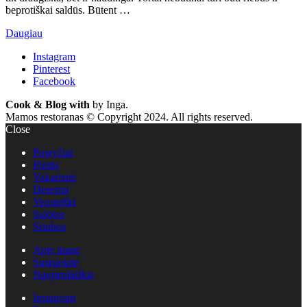
beprotiškai saldūs. Būtent …
Daugiau
Instagram
Pinterest
Facebook
Cook & Blog with
by Inga.
Mamos restoranas © Copyright 2024. All rights reserved.
Close
Pusryčiai
Pietūs
Vakarienė
Desertai
Veganiški
Salotos
Sriubos
Apie mane
Susisiekite
Naujienlaiškis
Instagram