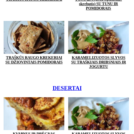
skrebutis) SU TUNU IR
POMIDORAIS
TRAŠKŪS RAUGO KREKERIAI
KARAMELIZUOTOS SLYVOS
SU DŽIOVINTAIS POMIDORAIS
SU TRAŠKIAIS DRIBSNIAIS IR
JOGURTU
DESERTAI
KVAPNUS IR DRĖGNAS
KARAMELIZUOTOS SLYVOS