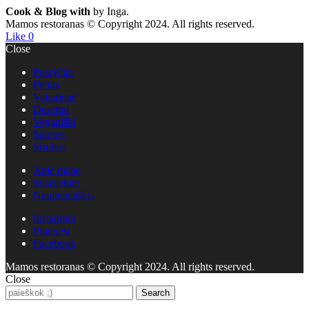
Cook & Blog with
by Inga.
Mamos restoranas © Copyright 2024. All rights reserved.
Like
0
Close
Pusryčiai
Pietūs
Vakarienė
Desertai
Veganiški
Salotos
Sriubos
Apie mane
Susisiekite
Naujienlaiškis
Instagram
Pinterest
Facebook
Mamos restoranas © Copyright 2024. All rights reserved.
Close
Search
Search
for: