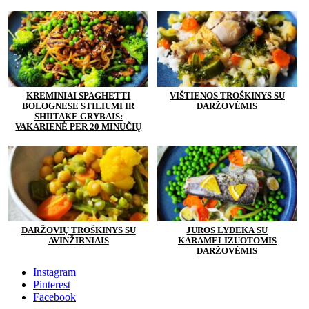
KREMINIAI SPAGHETTI
VIŠTIENOS TROŠKINYS SU
BOLOGNESE STILIUMI IR
DARŽOVĖMIS
SHIITAKE GRYBAIS:
VAKARIENĖ PER 20 MINUČIŲ
DARŽOVIŲ TROŠKINYS SU
JŪROS LYDEKA SU
AVINŽIRNIAIS
KARAMELIZUOTOMIS
DARŽOVĖMIS
Instagram
Pinterest
Facebook