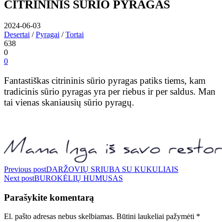
CITRININIS SŪRIO PYRAGAS
2024-06-03
Desertai
/
Pyragai
/
Tortai
638
0
0
Fantastiškas citrininis sūrio pyragas patiks tiems, kam
tradicinis sūrio pyragas yra per riebus ir per saldus. Man
tai vienas skaniausių sūrio pyragų.
Navigacija
Previous post
DARŽOVIŲ SRIUBA SU KUKULIAIS
Next post
BUROKĖLIŲ HUMUSAS
tarp
įrašų
Parašykite komentarą
El. pašto adresas nebus skelbiamas.
Būtini laukeliai pažymėti
*