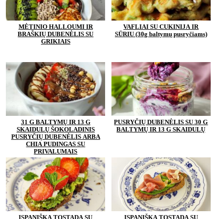
MĖTINIO HALLOUMI IR
VAFLIAI SU CUKINIJA IR
BRAŠKIŲ DUBENĖLIS SU
SŪRIU (30g baltymų pusryčiams)
GRIKIAIS
31 G BALTYMŲ IR 13 G
PUSRYČIŲ DUBENĖLIS SU 30 G
SKAIDULŲ ŠOKOLADINIS
BALTYMŲ IR 13 G SKAIDULŲ
PUSRYČIŲ DUBENĖLIS ARBA
CHIA PUDINGAS SU
PRIVALUMAIS
ISPANIŠKA TOSTADA SU
ISPANIŠKA TOSTADA SU