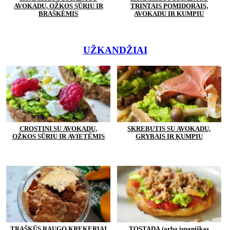
AVOKADU, OŽKOS SŪRIU IR
TRINTAIS POMIDORAIS,
BRAŠKĖMIS
AVOKADU IR KUMPIU
UŽKANDŽIAI
CROSTINI SU AVOKADU,
SKREBUTIS SU AVOKADU,
OŽKOS SŪRIU IR AVIETĖMIS
GRYBAIS IR KUMPIU
TRAŠKŪS RAUGO KREKERIAI
TOSTADA (arba ispaniškas