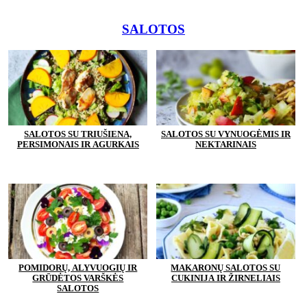
SALOTOS
SALOTOS SU TRIUŠIENA,
SALOTOS SU VYNUOGĖMIS IR
PERSIMONAIS IR AGURKAIS
NEKTARINAIS
POMIDORŲ, ALYVUOGIŲ IR
MAKARONŲ SALOTOS SU
GRŪDĖTOS VARŠKĖS
CUKINIJA IR ŽIRNELIAIS
SALOTOS