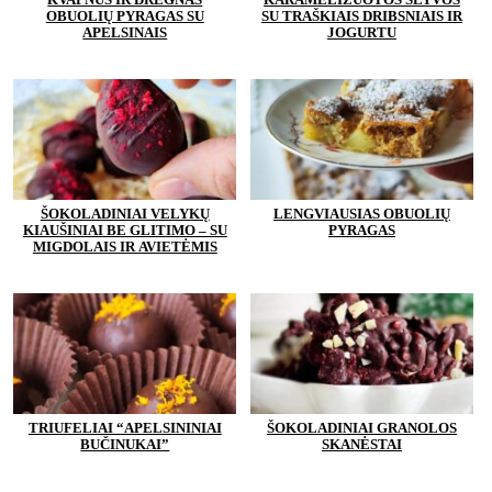
OBUOLIŲ PYRAGAS SU
SU TRAŠKIAIS DRIBSNIAIS IR
APELSINAIS
JOGURTU
ŠOKOLADINIAI VELYKŲ
LENGVIAUSIAS OBUOLIŲ
KIAUŠINIAI BE GLITIMO – SU
PYRAGAS
MIGDOLAIS IR AVIETĖMIS
TRIUFELIAI “APELSININIAI
ŠOKOLADINIAI GRANOLOS
BUČINUKAI”
SKANĖSTAI