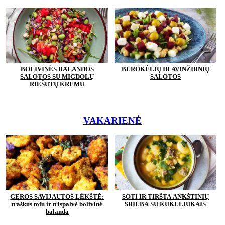
BOLIVINĖS BALANDOS
BUROKĖLIŲ IR AVINŽIRNIŲ
SALOTOS SU MIGDOLŲ
SALOTOS
RIEŠUTŲ KREMU
VAKARIENĖ
GEROS SAVIJAUTOS LĖKŠTĖ:
SOTI IR TIRŠTA ANKŠTINIŲ
traškus tofu ir trispalvė bolivinė
SRIUBA SU KUKULIUKAIS
balanda