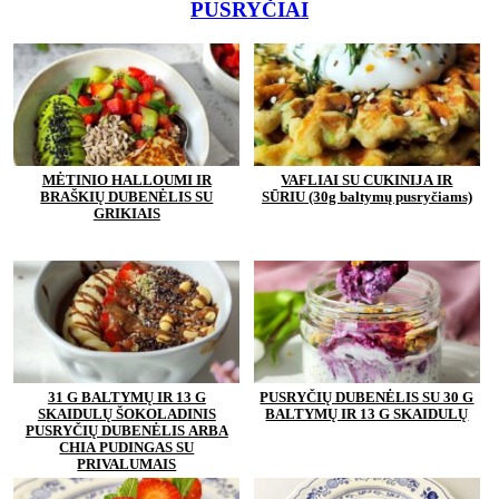
PUSRYČIAI
MĖTINIO HALLOUMI IR
VAFLIAI SU CUKINIJA IR
BRAŠKIŲ DUBENĖLIS SU
SŪRIU (30g baltymų pusryčiams)
GRIKIAIS
31 G BALTYMŲ IR 13 G
PUSRYČIŲ DUBENĖLIS SU 30 G
SKAIDULŲ ŠOKOLADINIS
BALTYMŲ IR 13 G SKAIDULŲ
PUSRYČIŲ DUBENĖLIS ARBA
CHIA PUDINGAS SU
PRIVALUMAIS