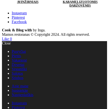
AVINŽIRNIAIS
KARAMELIZUOTOMIS
DARŽOVĖMIS
Instagram
Pinterest
Facebook
Cook & Blog with
by Inga.
Mamos restoranas © Copyright 2024. All rights reserved.
Like
0
Close
Pusryčiai
Pietūs
Vakarienė
Desertai
Veganiški
Salotos
Sriubos
Apie mane
Susisiekite
Naujienlaiškis
Instagram
Pinterest