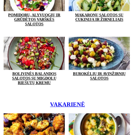
POMIDORŲ, ALYVUOGIŲ IR
MAKARONŲ SALOTOS SU
GRŪDĖTOS VARŠKĖS
CUKINIJA IR ŽIRNELIAIS
SALOTOS
BOLIVINĖS BALANDOS
BUROKĖLIŲ IR AVINŽIRNIŲ
SALOTOS SU MIGDOLŲ
SALOTOS
RIEŠUTŲ KREMU
VAKARIENĖ