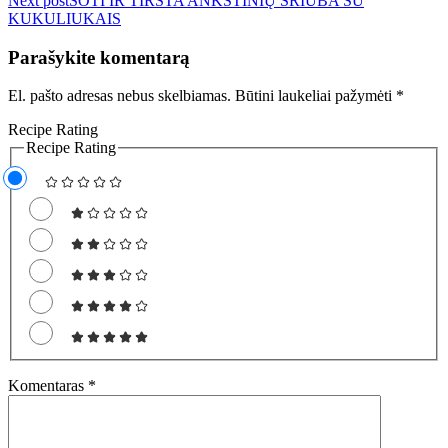
Next post
SOTI IR TIRŠTA ANKŠTINIŲ SRIUBA SU
įrašų
KUKULIUKAIS
Parašykite komentarą
El. pašto adresas nebus skelbiamas.
Būtini laukeliai pažymėti
*
Recipe Rating
Recipe Rating
Komentaras
*