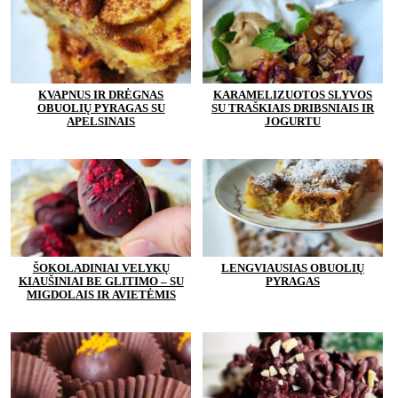
KVAPNUS IR DRĖGNAS
KARAMELIZUOTOS SLYVOS
OBUOLIŲ PYRAGAS SU
SU TRAŠKIAIS DRIBSNIAIS IR
APELSINAIS
JOGURTU
ŠOKOLADINIAI VELYKŲ
LENGVIAUSIAS OBUOLIŲ
KIAUŠINIAI BE GLITIMO – SU
PYRAGAS
MIGDOLAIS IR AVIETĖMIS