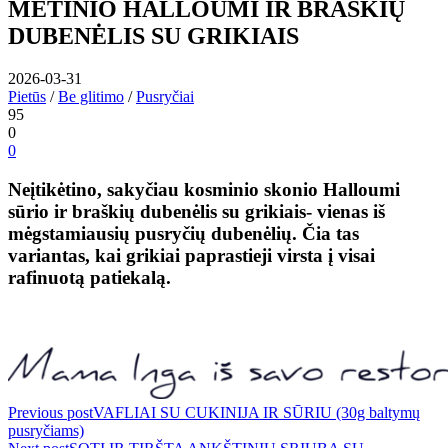
MĖTINIO HALLOUMI IR BRAŠKIŲ
DUBENĖLIS SU GRIKIAIS
2026-03-31
Pietūs
/
Be glitimo
/
Pusryčiai
95
0
0
Neįtikėtino, sakyčiau kosminio skonio Halloumi
sūrio ir braškių dubenėlis su grikiais-
vienas iš
mėgstamiausių pusryčių dubenėlių. Čia tas
variantas, kai grikiai paprastieji virsta į visai
rafinuotą patiekalą.
Navigacija
Previous post
VAFLIAI SU CUKINIJA IR SŪRIU (30g baltymų
pusryčiams)
tarp