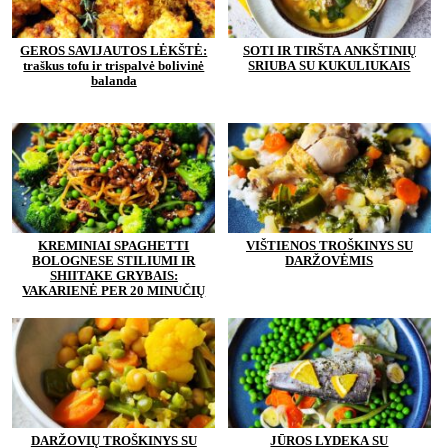
GEROS SAVIJAUTOS LĖKŠTĖ:
SOTI IR TIRŠTA ANKŠTINIŲ
traškus tofu ir trispalvė bolivinė
SRIUBA SU KUKULIUKAIS
balanda
KREMINIAI SPAGHETTI
VIŠTIENOS TROŠKINYS SU
BOLOGNESE STILIUMI IR
DARŽOVĖMIS
SHIITAKE GRYBAIS:
VAKARIENĖ PER 20 MINUČIŲ
DARŽOVIŲ TROŠKINYS SU
JŪROS LYDEKA SU