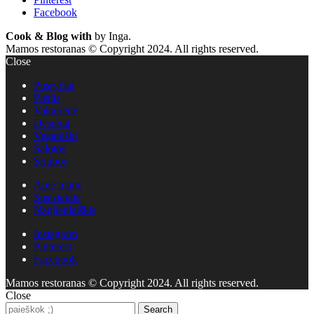
Facebook
Cook & Blog with
by Inga.
Mamos restoranas © Copyright 2024. All rights reserved.
Close
Pusryčiai
Pietūs
Vakarienė
Desertai
Veganiški
Salotos
Sriubos
Apie mane
Susisiekite
Naujienlaiškis
Instagram
Pinterest
Facebook
Mamos restoranas © Copyright 2024. All rights reserved.
Close
Search
Search