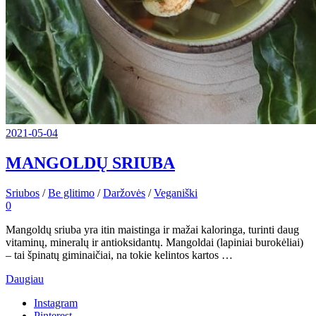
2021-05-04
MANGOLDŲ SRIUBA
Sriubos
/
Be glitimo
/
Daržovės
/
Veganiški
0
Mangoldų sriuba yra itin maistinga ir mažai kaloringa, turinti daug
vitaminų, mineralų ir antioksidantų. Mangoldai (lapiniai burokėliai)
– tai špinatų giminaičiai, na tokie kelintos kartos …
Daugiau
Instagram
Pinterest