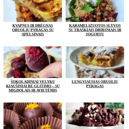
KVAPNUS IR DRĖGNAS
KARAMELIZUOTOS SLYVOS
OBUOLIŲ PYRAGAS SU
SU TRAŠKIAIS DRIBSNIAIS IR
APELSINAIS
JOGURTU
ŠOKOLADINIAI VELYKŲ
LENGVIAUSIAS OBUOLIŲ
KIAUŠINIAI BE GLITIMO – SU
PYRAGAS
MIGDOLAIS IR AVIETĖMIS