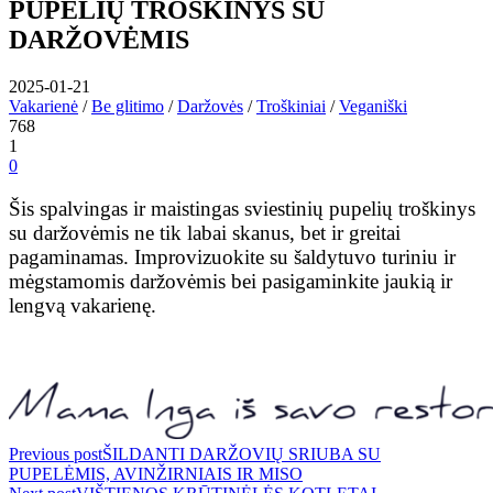
PUPELIŲ TROŠKINYS SU
DARŽOVĖMIS
2025-01-21
Vakarienė
/
Be glitimo
/
Daržovės
/
Troškiniai
/
Veganiški
768
1
0
Šis spalvingas ir maistingas sviestinių pupelių troškinys
su daržovėmis ne tik labai skanus, bet ir greitai
pagaminamas. Improvizuokite su šaldytuvo turiniu ir
mėgstamomis daržovėmis bei pasigaminkite jaukią ir
lengvą vakarienę.
Navigacija
Previous post
ŠILDANTI DARŽOVIŲ SRIUBA SU
PUPELĖMIS, AVINŽIRNIAIS IR MISO
tarp