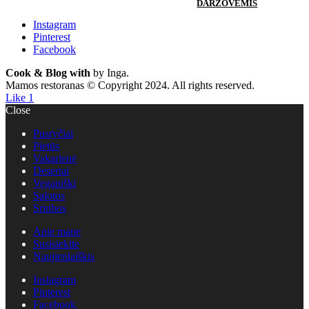
DARŽOVĖMIS
Instagram
Pinterest
Facebook
Cook & Blog with
by Inga.
Mamos restoranas © Copyright 2024. All rights reserved.
Like
1
Close
Pusryčiai
Pietūs
Vakarienė
Desertai
Veganiški
Salotos
Sriubos
Apie mane
Susisiekite
Naujienlaiškis
Instagram
Pinterest
Facebook