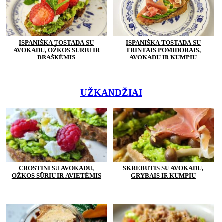
ISPANIŠKA TOSTADA SU
ISPANIŠKA TOSTADA SU
AVOKADU, OŽKOS SŪRIU IR
TRINTAIS POMIDORAIS,
BRAŠKĖMIS
AVOKADU IR KUMPIU
UŽKANDŽIAI
CROSTINI SU AVOKADU,
SKREBUTIS SU AVOKADU,
OŽKOS SŪRIU IR AVIETĖMIS
GRYBAIS IR KUMPIU