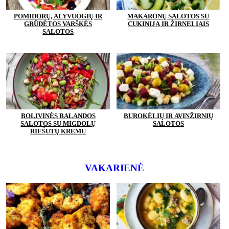
POMIDORŲ, ALYVUOGIŲ IR
MAKARONŲ SALOTOS SU
GRŪDĖTOS VARŠKĖS
CUKINIJA IR ŽIRNELIAIS
SALOTOS
BOLIVINĖS BALANDOS
BUROKĖLIŲ IR AVINŽIRNIŲ
SALOTOS SU MIGDOLŲ
SALOTOS
RIEŠUTŲ KREMU
VAKARIENĖ