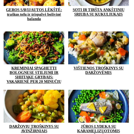
GEROS SAVIJAUTOS LĖKŠTĖ:
SOTI IR TIRŠTA ANKŠTINIŲ
traškus tofu ir trispalvė bolivinė
SRIUBA SU KUKULIUKAIS
balanda
KREMINIAI SPAGHETTI
VIŠTIENOS TROŠKINYS SU
BOLOGNESE STILIUMI IR
DARŽOVĖMIS
SHIITAKE GRYBAIS:
VAKARIENĖ PER 20 MINUČIŲ
DARŽOVIŲ TROŠKINYS SU
JŪROS LYDEKA SU
AVINŽIRNIAIS
KARAMELIZUOTOMIS