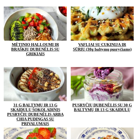
MĖTINIO HALLOUMI IR
VAFLIAI SU CUKINIJA IR
BRAŠKIŲ DUBENĖLIS SU
SŪRIU (30g baltymų pusryčiams)
GRIKIAIS
31 G BALTYMŲ IR 13 G
PUSRYČIŲ DUBENĖLIS SU 30 G
SKAIDULŲ ŠOKOLADINIS
BALTYMŲ IR 13 G SKAIDULŲ
PUSRYČIŲ DUBENĖLIS ARBA
CHIA PUDINGAS SU
PRIVALUMAIS